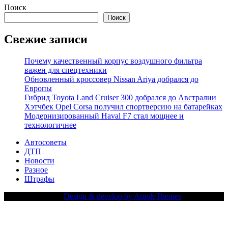
Поиск
Поиск
Свежие записи
Почему качественный корпус воздушного фильтра
важен для спецтехники
Обновленный кроссовер Nissan Ariya добрался до
Европы
Гибрид Toyota Land Cruiser 300 добрался до Австралии
Хэтчбек Opel Corsa получил спортверсию на батарейках
Модернизированный Haval F7 стал мощнее и
технологичнее
Автосоветы
ДТП
Новости
Разное
Штрафы
Copy Right Text |
Design & develop by AmpleThemes