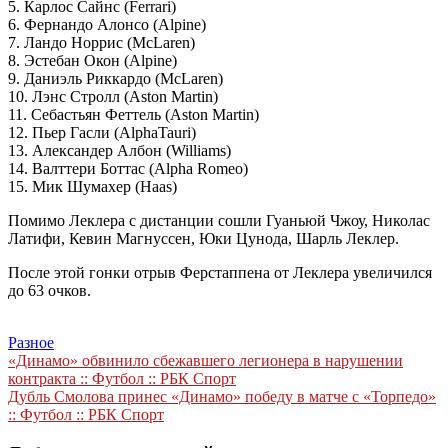
5. Карлос Сайнс (Ferrari)
6. Фернандо Алонсо (Alpine)
7. Ландо Норрис (McLaren)
8. Эстебан Окон (Alpine)
9. Даниэль Риккардо (McLaren)
10. Лэнс Стролл (Aston Martin)
11. Себастьян Феттель (Aston Martin)
12. Пьер Гасли (AlphaTauri)
13. Александер Албон (Williams)
14. Валттери Боттас (Alpha Romeo)
15. Мик Шумахер (Haas)
Помимо Леклера с дистанции сошли Гуаньюй Чжоу, Николас
Латифи, Кевин Магнуссен, Юки Цунода, Шарль Леклер.
После этой гонки отрыв Ферстаппена от Леклера увеличился
до 63 очков.
Разное
Навигация
«Динамо» обвинило сбежавшего легионера в нарушении
контракта :: Футбол :: РБК Спорт
по
Дубль Смолова принес «Динамо» победу в матче с «Торпедо»
записям
:: Футбол :: РБК Спорт