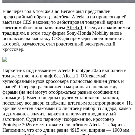
Еще через год в том же Лас-Вегасе был представлен
предсерийный образец лифтбека Afeela, а на прошлогодней
выставке CES наконец-то дебютировал товарный вариант
электромобиля под названием
Afeela 1
. Следуя сложившимся
традициям, в этом году фирма Sony-Honda Mobility вновь
использовала выставку CES для премьеры своей новинки,
которой, разумеется, стал родственный электрический
кроссовер.
Паркетник под названием Afeela Prototype 2026 выполнен в
том же стиле, что и лифтбек Afeela 1. Обтекаемый
купеобразный кузов кроссовера полностью лишен углов и
граней. Спереди расположена матричная панель между
фарами (на ней могут отображаться разные сообщения и
анимация). Вместо дверных ручек установлены кнопки,
поскольку все двери снабжены штатным электроприводом. На
крыше заметен знакомый по лифтбеку набор из лидара, камер
и датчиков, а значит, паркетник получит продвинутый
автопилот. Судя по парному изображению, кроссовер
Prototype 2026 имеет схожие с лифтбеком Afeela 1 габариты.
Напомним, что его длина равна 4915 мм, ширина — 1900 мм,