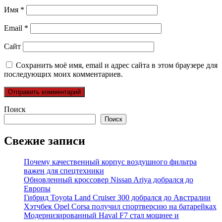
Имя
*
Email
*
Сайт
Сохранить моё имя, email и адрес сайта в этом браузере для
последующих моих комментариев.
Поиск
Поиск
Свежие записи
Почему качественный корпус воздушного фильтра
важен для спецтехники
Обновленный кроссовер Nissan Ariya добрался до
Европы
Гибрид Toyota Land Cruiser 300 добрался до Австралии
Хэтчбек Opel Corsa получил спортверсию на батарейках
Модернизированный Haval F7 стал мощнее и