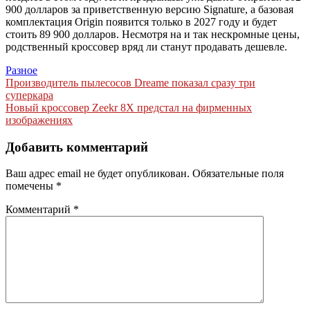
900 долларов за приветственную версию Signature, а базовая
комплектация Origin появится только в 2027 году и будет
стоить 89 900 долларов. Несмотря на и так нескромные цены,
родственный кроссовер вряд ли станут продавать дешевле.
Разное
Навигация
Производитель пылесосов Dreame показал сразу три
суперкара
по
Новый кроссовер Zeekr 8X предстал на фирменных
записям
изображениях
Добавить комментарий
Ваш адрес email не будет опубликован.
Обязательные поля
помечены
*
Комментарий
*