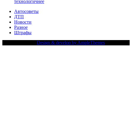
технологичнее
Автосоветы
ДТП
Новости
Разное
Штрафы
Copy Right Text |
Design & develop by AmpleThemes