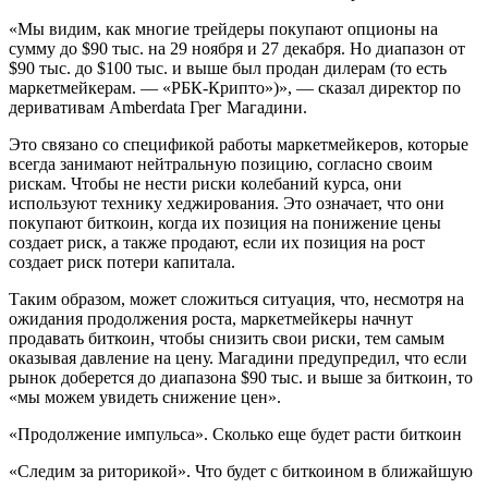
«Мы видим, как многие трейдеры покупают опционы на
сумму до $90 тыс. на 29 ноября и 27 декабря. Но диапазон от
$90 тыс. до $100 тыс. и выше был продан дилерам (то есть
маркетмейкерам. — «РБК-Крипто»)», — сказал директор по
деривативам Amberdata Грег Магадини.
Это связано со спецификой работы маркетмейкеров, которые
всегда занимают нейтральную позицию, согласно своим
рискам. Чтобы не нести риски колебаний курса, они
используют технику хеджирования. Это означает, что они
покупают биткоин, когда их позиция на понижение цены
создает риск, а также продают, если их позиция на рост
создает риск потери капитала.
Таким образом, может сложиться ситуация, что, несмотря на
ожидания продолжения роста, маркетмейкеры начнут
продавать биткоин, чтобы снизить свои риски, тем самым
оказывая давление на цену.
Магадини предупредил, что если
рынок доберется до диапазона $90 тыс. и выше за биткоин, то
«мы можем увидеть снижение цен».
«Продолжение импульса». Сколько еще будет расти биткоин
«Следим за риторикой». Что будет с биткоином в ближайшую