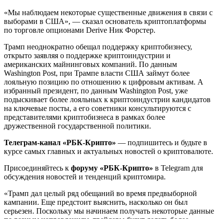
«Мы наблюдаем некоторые существенные движения в связи с
выборами в США», — сказал основатель криптоплатформы
по торговле опционами Derive Ник Форстер.
Трамп неоднократно обещал поддержку криптобизнесу,
открыто заявляя о поддержке криптоиндустрии и
американских майнинговых компаний. По данным
Washington Post, при Трампе власти США
займут более
лояльную позицию по отношению к цифровым активам. А
избранный президент, по данным Washington Post, уже
подыскивает более лояльных к криптоиндустрии кандидатов
на ключевые посты, а его советники консультируются с
представителями криптобизнеса в рамках более
дружественной государственной политики.
Телеграм-канал «РБК-Крипто»
— подпишитесь и будьте в
курсе самых главных и актуальных новостей о криптовалюте.
Присоединяйтесь к
форуму «РБК-Крипто»
в Telegram для
обсуждения новостей и тенденций криптомира.
«Трамп дал целый ряд обещаний во время предвыборной
кампании. Еще предстоит выяснить, насколько он был
серьезен. Поскольку мы начинаем получать некоторые данные