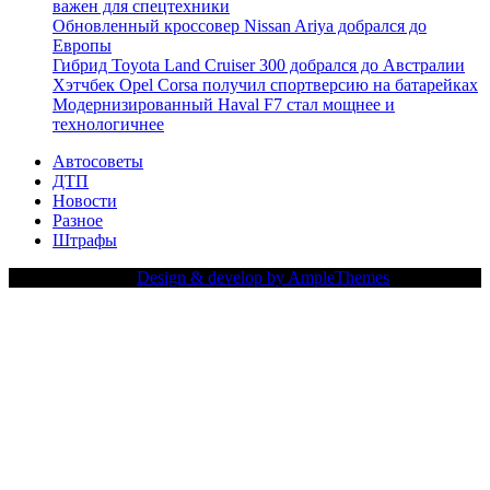
важен для спецтехники
Обновленный кроссовер Nissan Ariya добрался до
Европы
Гибрид Toyota Land Cruiser 300 добрался до Австралии
Хэтчбек Opel Corsa получил спортверсию на батарейках
Модернизированный Haval F7 стал мощнее и
технологичнее
Автосоветы
ДТП
Новости
Разное
Штрафы
Copy Right Text |
Design & develop by AmpleThemes