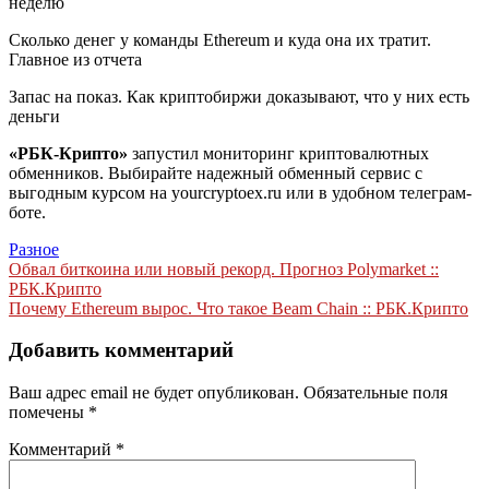
неделю
Сколько денег у команды Ethereum и куда она их тратит.
Главное из отчета
Запас на показ. Как криптобиржи доказывают, что у них есть
деньги
«РБК-Крипто»
запустил мониторинг криптовалютных
обменников. Выбирайте надежный обменный сервис с
выгодным курсом на yourcryptoex.ru или в удобном телеграм-
боте.
Разное
Навигация
Обвал биткоина или новый рекорд. Прогноз Polymarket ::
РБК.Крипто
по
Почему Ethereum вырос. Что такое Beam Chain :: РБК.Крипто
записям
Добавить комментарий
Ваш адрес email не будет опубликован.
Обязательные поля
помечены
*
Комментарий
*