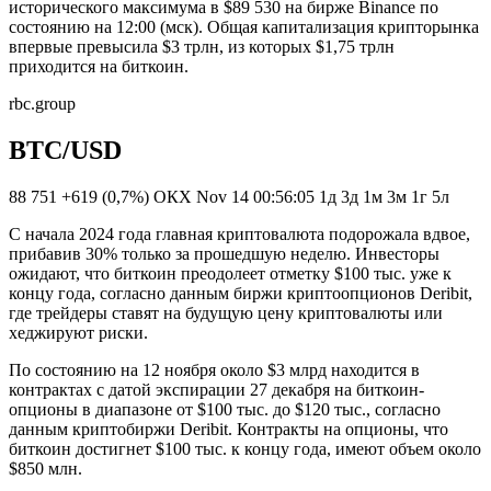
исторического максимума в $89 530 на бирже Binance по
состоянию на 12:00 (мск). Общая капитализация крипторынка
впервые превысила $3 трлн, из которых $1,75 трлн
приходится на биткоин.
rbc.group
BTC/USD
88 751
+619 (0,7%)
ОКХ
Nov 14 00:56:05
1д 3д 1м 3м 1г 5л
С начала 2024 года главная криптовалюта подорожала вдвое,
прибавив 30% только за прошедшую неделю. Инвесторы
ожидают, что биткоин преодолеет отметку $100 тыс. уже к
концу года, согласно данным биржи криптоопционов Deribit,
где трейдеры ставят на будущую цену криптовалюты или
хеджируют риски.
По состоянию на 12 ноября около $3 млрд находится в
контрактах с датой экспирации 27 декабря на биткоин-
опционы в диапазоне от $100 тыс. до $120 тыс., согласно
данным криптобиржи Deribit. Контракты на опционы, что
биткоин достигнет $100 тыс. к концу года, имеют объем около
$850 млн.