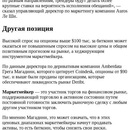
по разным направлениям, трейдеры будут делать более
крупные ставки на вероятность исполнения обещаний», —
сказал управляющий директор по маркетингу компании Auros
Ле Ши.
Другая позиция
Высокий спрос на опционы выше $100 тыс. за биткоин может
оказаться не повышенным спросом на высокие цены и общим
позитивным прогнозом на рынке, а хеджирующим
инструментом маркетмейкера.
По данным директора по деривативам компании Amberdata
Грега Магадини, которого
цитирует Coindesk, опционы от $90
тыс. и выше были проданы организациям, которые
обеспечивают ликвидность рынке Deribt.
Маркетмейкер
— это участник торгов на финансовом рынке,
поддерживающий торговлю в активном состоянии путем
постоянной готовности заключить рыночную сделку с любым
другим участником торгов.
По мнению Магадини, это может означать, что в этих
ценовых диапазонах маркетмейкеры начнут продавать
активы, то есть биткоин, чтобы снизить свои риски.