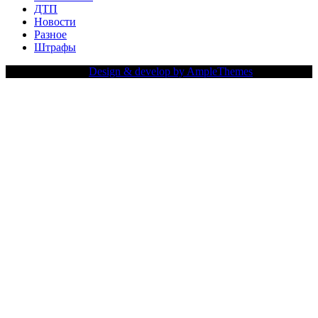
ДТП
Новости
Разное
Штрафы
Copy Right Text |
Design & develop by AmpleThemes