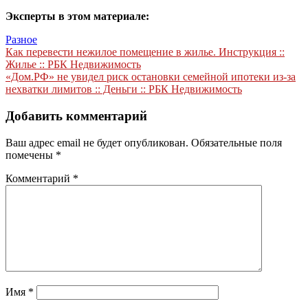
Эксперты в этом материале:
Разное
Навигация
Как перевести нежилое помещение в жилье. Инструкция ::
Жилье :: РБК Недвижимость
по
«Дом.РФ» не увидел риск остановки семейной ипотеки из-за
записям
нехватки лимитов :: Деньги :: РБК Недвижимость
Добавить комментарий
Ваш адрес email не будет опубликован.
Обязательные поля
помечены
*
Комментарий
*
Имя
*