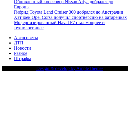
Обновленный кроссовер Nissan Ariya добрался до
Европы
Гибрид Toyota Land Cruiser 300 добрался до Австралии
Хэтчбек Opel Corsa получил спортверсию на батарейках
Модернизированный Haval F7 стал мощнее и
технологичнее
Автосоветы
ДТП
Новости
Разное
Штрафы
Copy Right Text |
Design & develop by AmpleThemes