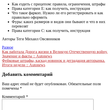
Как ездить с прицепом: правила, ограничения, штрафы
Права категории Е: как получить, инструкция
Что такое фаркоп. Нужно ли его регистрировать и как
правильно оформить
Фуры: каких размеров и видов они бывают и что в них
перевозят
Права категории С: как получить, инструкция
Авторы Теги
Михаил Овсянников
Разное
Навигация
Как работала Дорога жизни в Великую Отечественную войну.
Значение и факты :: Autonews
по
Фейковые штрафы, каскад новинок и деградация авторынка.
записям
Итоги недели :: Autonews
Добавить комментарий
Ваш адрес email не будет опубликован.
Обязательные поля
помечены
*
Комментарий
*