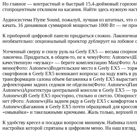
Но главное — контрастный и быстрый 15,4-дюймовый горизон
стопроцентным откликом на касания. Найти здесь нужную наст
Аудиосистема Flyme Sound, пожалуй, лучшая из штатных, что 
качать. 16 динамиков суммарной мощностью 1000 Вт — не прос
К приборной цифровой панели придраться сложно. Лаконичная,
необязательно: опциональный проектор дублирует на лобовое с
Усеченный сверху и снизу руль на Geely EX5 — весьма спорно
лакончна. Придраться, в общем-то, не к чему(Фото: Autonews)
качественную «музыку» — берите комплектацию Max(Фото: Au
меню(Фото: Autonews)Водительские место в Geely EX5 — торже
смартфонов в Geely EX5 возникают вопросы: на ходу взять в р
трансформации салона объем багажника в Geely EX5 вырастает
дефлекторами задних седоков не обделили(Фото: Autonews)Па
Autonews)Архитектура центральной консоли в Geely EX5 — тр
Autonews)В Geely EX5 просторно, стильно и светло. Обзорност
нет (Фото: Autonews)На заднем ряду в Geely EX5 с комфортом мо
Autonews)Багажник в Geely EX5 почти образцовый для кроссов
«омывайки» и такелажными крючками. Жаль только, верхней п
К удобству кресел и посадки вопросов минимум. Набивка плотна
настройки которой спрятаны в цифровом меню. На наш взгляд