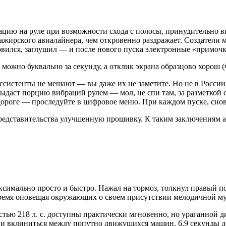
рацию на руле при возможности схода с полосы, принудительно
ажирского авиалайнера, чем откровенно раздражает. Создатели 
вился, заглушил — и после нового пуска электронные «примочки»
ожно буквально за секунду, а отклик экрана образцово хорош
(
ссистенты не мешают — вы даже их не заметите. Но не в России
ыдаст порцию вибраций рулем — мол, не спи там, за разметкой 
 дороге — проследуйте в цифровое меню. При каждом пуске, снов
редставительства улучшенную прошивку. К таким заключениям ав
ксимально просто и быстро. Нажал на тормоз, толкнул правый п
 время оповещая окружающих о своем присутствии мелодичной м
тью 218 л. с. доступны практически мгновенно, но ураганной д
 и вклиниться между попутно движущихся машин. 6,9 секунды д