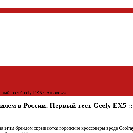
вый тест Geely EX5 :: Autonews
лем в России. Первый тест Geely EX5 ::
а этим брендом скрываются городские кроссоверы вроде Coolray, 