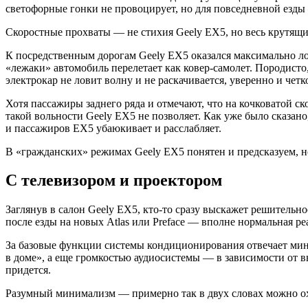
светофорные гонки не провоцирует, но для повседневной езды
Скоростные прохваты — не стихия Geely EX5, но весь крутящи
К посредственным дорогам Geely EX5 оказался максимально лоя
«лежаки» автомобиль перелетает как ковер-самолет. Породисто
электрокар не ловит волну и не раскачивается, уверенно и четк
Хотя пассажиры заднего ряда и отмечают, что на кочковатой ск
такой вольности Geely EX5 не позволяет. Как уже было сказан
и пассажиров EX5 убаюкивает и расслабляет.
В «гражданских» режимах Geely EX5 понятен и предсказуем, но
С телевизором и проектором
Заглянув в салон Geely EX5, кто-то сразу выскажет решительн
после езды на новых Atlas или Preface — вполне нормальная ре
За базовые функции системы кондиционирования отвечает мин
в доме», а еще громкостью аудиосистемы — в зависимости от 
придется.
Разумный минимализм — примерно так в двух словах можно ох