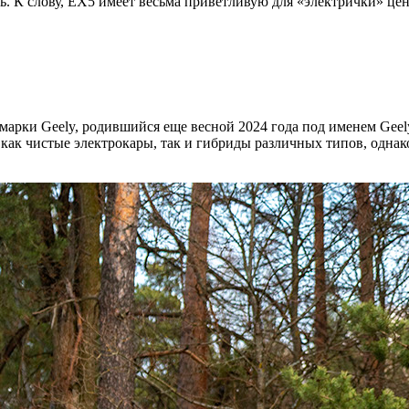
 К слову, EX5 имеет весьма приветливую для «электрички» цену: 
арки Geely, родившийся еще весной 2024 года под именем Geel
к чистые электрокары, так и гибриды различных типов, однако 