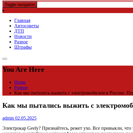
Toggle navigation
Главная
Автосоветы
ДТП
Новости
Разное
Штрафы
You Are Here
Home
Разное
Как мы пытались выжить с электромобилем в России. Пер
Как мы пытались выжить с электромоби
admin
02.05.2025
Электрокар Geely? Признайтесь, режет ухо. Все привыкли, что з