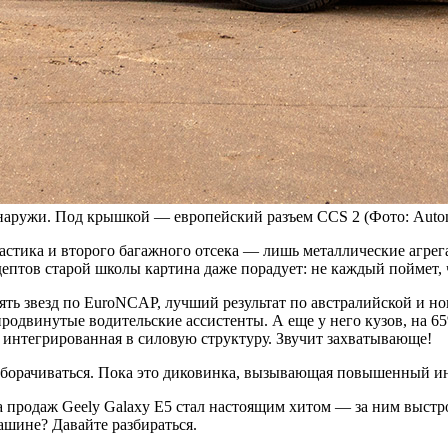
снаружи. Под крышкой — европейский разъем CCS 2
(Фото: Auto
астика и второго багажного отсека — лишь металлические агрега
дептов старой школы картина даже порадует: не каждый поймет, ч
пять звезд по EuroNCAP, лучший результат по австралийской и 
 продвинутые водительские ассистенты. А еще у него кузов, на 
e, интегрированная в силовую структуру. Звучит захватывающе!
оборачиваться. Пока это диковинка, вызывающая повышенный и
та продаж Geely Galaxy E5 стал настоящим хитом — за ним выстр
ашине? Давайте разбираться.