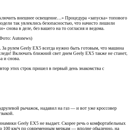
 включить внешнее освещение…» Процедура «запуска» топового
модели так увлеклись безопасностью, что начисто лишили
 снова в деле, без вашего на то согласия и ведома.
Фото: Autonews)
. За рулем Geely EX5 всегда нужно быть готовым, что машина
следи! Включать ближний свет днем Geely EX5 также не станет,
а и снова.
тор этих строк пришел в первый день знакомства с
одрулевой рычажок, надавил на газ — и вот уже кроссовер
узыкой.
инамики Geely EX5 не выдает. Скорее речь о комфортабельных
о 100 км/ч по современным меркам — вполне обыденно, на