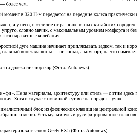
 — более чем.
й момент в 320 Н·м передается на передние колеса практически
лен, и у него, в отличие от разношерстных китайских сородиче
, упруго, словно мячик, с максимальным уровнем комфорта и без
о гася паразитные колебания.
оростной дуге машина начинает приплясывать задком, так и норо
о, главный конек машины — не гонки, а комфорт, на что намекае
 это далеко не спорткар
(Фото: Autonews)
ое «фи». Не за материалы, архитектуру или стиль — с этим здесь
акция. Хотя в случае с новинкой тут все на порядок лучше.
ималистичный блок из физических клавиш на центральной конс
выбранного меню. Есть мультируль и русифицированное голосов
арактеризовать салон Geely EX5
(Фото: Autonews)