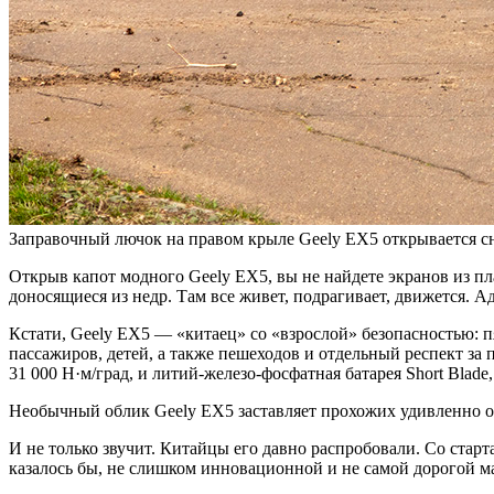
Заправочный лючок на правом крыле Geely EX5 открывается 
Открыв капот модного Geely EX5, вы не найдете экранов из пл
доносящиеся из недр. Там все живет, подрагивает, движется. А
Кстати, Geely EX5 — «китаец» со «взрослой» безопасностью: 
пассажиров, детей, а также пешеходов и отдельный респект за
31 000 Н·м/град, и литий-железо-фосфатная батарея Short Blad
Необычный облик Geely EX5 заставляет прохожих удивленно 
И не только звучит. Китайцы его давно распробовали. Со стар
казалось бы, не слишком инновационной и не самой дорогой м