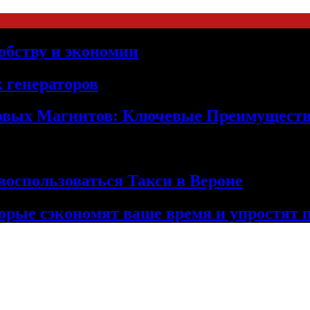
обству и экономии
 генераторов
овых Магнитов: Ключевые Преимущест
оспользоваться Такси в Вероне
орые сэкономят ваше время и упростят 