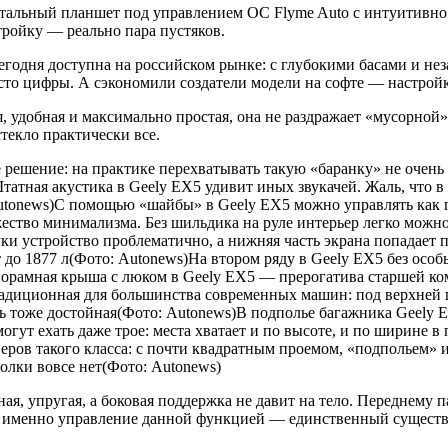
тальный планшет под управлением ОС Flyme Auto с интуитивно
ройку — реально пара пустяков.
сегодня доступна на российском рынке: с глубокими басами и н
то цифры. А сэкономили создатели модели на софте — настройк
 удобная и максимально простая, она не раздражает «мусорной»
текло практически все.
е решение: на практике перехватывать такую «баранку» не очен
Штатная акустика в Geely EX5 удивит иных звукачей. Жаль, что 
tonews)С помощью «шайбы» в Geely EX5 можно управлять как г
ство минимализма. Без шильдика на руле интерьер легко можно
уки устройство проблематично, а нижняя часть экрана попадает
 до 1877 л(Фото: Autonews)На втором ряду в Geely EX5 без особ
норамная крыша с люком в Geely EX5 — прерогатива старшей к
адиционная для большинства современных машин: под верхней 
ь тоже достойная(Фото: Autonews)В подполье багажника Geely E
гут ехать даже трое: места хватает и по высоте, и по ширине в 
еров такого класса: с почти квадратным проемом, «подпольем»
олки вовсе нет(Фото: Autonews)
я, упругая, а боковая поддержка не давит на тело. Переднему п
, именно управление данной функцией — единственный существ