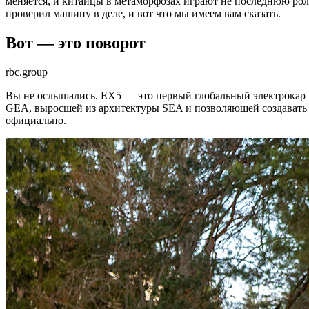
меняется, и китайцы в метаморфозах играют не последнюю роль.
проверил машину в деле, и вот что мы имеем вам сказать.
Вот — это поворот
rbc.group
Вы не ослышались. EX5 — это первый глобальный электрокар м
GEA, выросшей из архитектуры SEA и позволяющей создавать ка
официально.