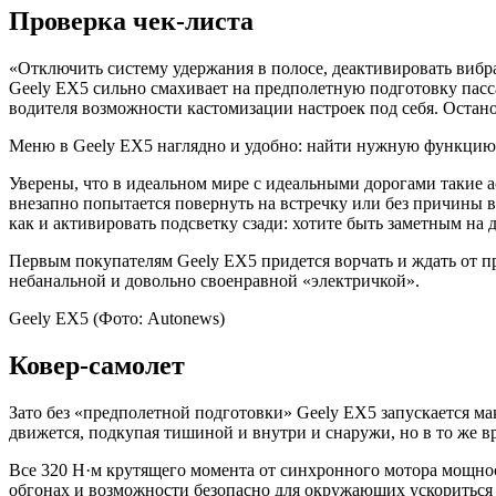
Проверка чек-листа
«Отключить систему удержания в полосе, деактивировать виб
Geely EX5 сильно смахивает на предполетную подготовку пасс
водителя возможности кастомизации настроек под себя. Остано
Меню в Geely EX5 наглядно и удобно: найти нужную функцию м
Уверены, что в идеальном мире с идеальными дорогами такие а
внезапно попытается повернуть на встречку или без причины в
как и активировать подсветку сзади: хотите быть заметным на
Первым покупателям Geely EX5 придется ворчать и ждать от п
небанальной и довольно своенравной «электричкой».
Geely EX5
(Фото: Autonews)
Ковер-самолет
Зато без «предполетной подготовки» Geely EX5 запускается ма
движется, подкупая тишиной и внутри и снаружи, но в то же
Все 320 Н·м крутящего момента от синхронного мотора мощнос
обгонах и возможности безопасно для окружающих ускориться