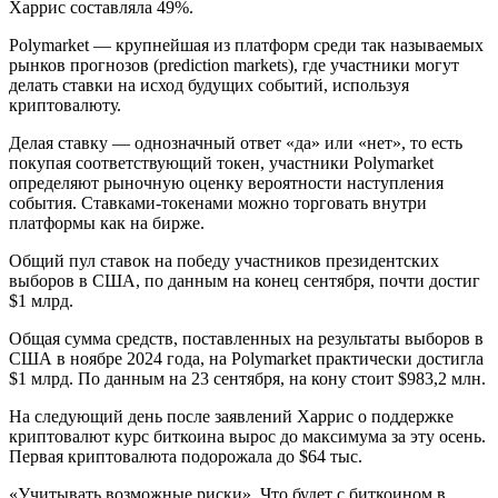
Харрис составляла 49%.
Polymarket — крупнейшая из платформ среди так называемых
рынков прогнозов (prediction markets), где участники могут
делать ставки на исход будущих событий, используя
криптовалюту.
Делая ставку — однозначный ответ «да» или «нет», то есть
покупая соответствующий токен, участники Polymarket
определяют рыночную оценку вероятности наступления
события. Ставками-токенами можно торговать внутри
платформы как на бирже.
Общий пул ставок на победу участников президентских
выборов в США, по данным на конец сентября, почти достиг
$1 млрд.
Общая сумма средств, поставленных на результаты выборов в
США в ноябре 2024 года, на Polymarket практически достигла
$1 млрд. По данным на 23 сентября, на кону стоит $983,2 млн.
На следующий день после заявлений Харрис о поддержке
криптовалют курс биткоина вырос до максимума за эту осень.
Первая криптовалюта подорожала до $64 тыс.
«Учитывать возможные риски». Что будет с биткоином в