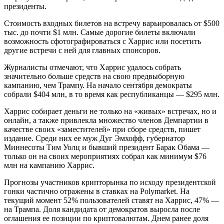
президенты.
Стоимость входных билетов на встречу варьировалась от $500
тыс. до почти $1 млн. Самые дорогие билеты включали
возможность сфотографироваться с Харрис или посетить
другие встречи с ней для главных спонсоров.
Журналисты отмечают, что Харрис удалось собрать
значительно больше средств на свою предвыборную
кампанию, чем Трампу. На начало сентября демократы
собрали $404 млн, в то время как республиканцы — $295 млн.
Харрис собирает деньги не только на «живых» встречах, но и
онлайн, а также привлекла множество членов Демпартии в
качестве своих «заместителей» при сборе средств, пишет
издание. Среди них ее муж Дуг Эмхофф, губернатор
Миннесоты Тим Уолц и бывший президент Барак Обама —
только он на своих мероприятиях собрал как минимум $76
млн на кампанию Харрис.
Прогнозы участников крипторынка по исходу президентской
гонки частично отражены в ставках на Polymarket. На
текущий момент 52% пользователей ставят на Харрис, 47% —
на Трампа. Доля кандидата от демократов выросла после
оглашения ее позиции по криптовалютам. Днем ранее доля