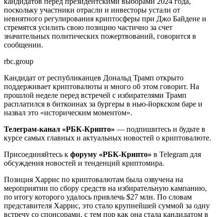
кандидатов перед президентскими выборами 2024 года,
поскольку участники отрасли и инвесторы устали от
невнятного регулирования криптосферы при Джо Байдене и
стремятся усилить свою позицию частично за счет
значительных политических пожертвований, говорится в
сообщении.
rbc.group
Кандидат от республиканцев Дональд Трамп открыто
поддерживает криптовалюты и много об этом говорит. На
прошлой неделе перед встречей с избирателями Трамп
расплатился в биткоинах за бургеры в нью-йоркском баре и
назвал это «историческим моментом».
Телеграм-канал «РБК-Крипто»
— подпишитесь и будьте в
курсе самых главных и актуальных новостей о криптовалюте.
Присоединяйтесь к
форуму «РБК-Крипто»
в Telegram для
обсуждения новостей и тенденций криптомира.
Позиция Харрис по криптовалютам была озвучена на
мероприятии по сбору средств на избирательную кампанию,
по итогу которого удалось привлечь $27 млн. По словам
представителя Харрис, это стало крупнейшей суммой за одну
встречу со спонсорами, с тем пор как она стала кандидатом в