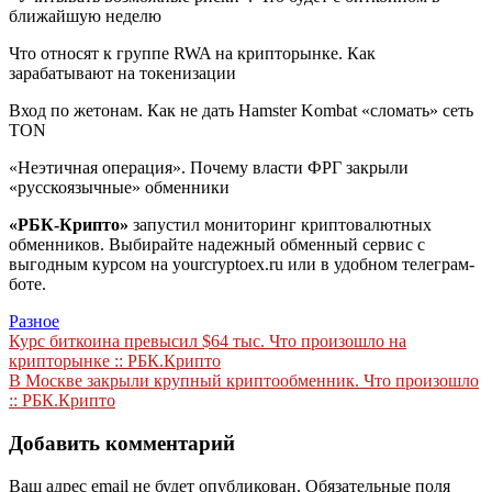
ближайшую неделю
Что относят к группе RWA на крипторынке. Как
зарабатывают на токенизации
Вход по жетонам. Как не дать Hamster Kombat «сломать» сеть
TON
«Неэтичная операция». Почему власти ФРГ закрыли
«русскоязычные» обменники
«РБК-Крипто»
запустил мониторинг криптовалютных
обменников. Выбирайте надежный обменный сервис с
выгодным курсом на yourcryptoex.ru или в удобном телеграм-
боте.
Разное
Навигация
Курс биткоина превысил $64 тыс. Что произошло на
крипторынке :: РБК.Крипто
по
В Москве закрыли крупный криптообменник. Что произошло
записям
:: РБК.Крипто
Добавить комментарий
Ваш адрес email не будет опубликован.
Обязательные поля