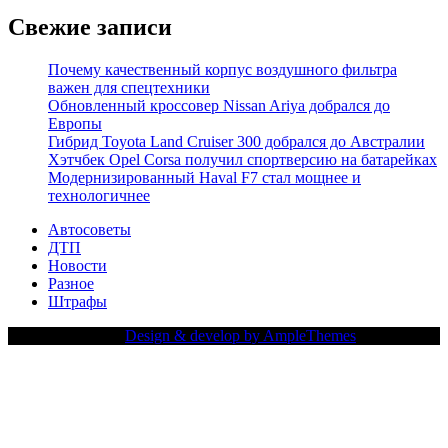
Свежие записи
Почему качественный корпус воздушного фильтра
важен для спецтехники
Обновленный кроссовер Nissan Ariya добрался до
Европы
Гибрид Toyota Land Cruiser 300 добрался до Австралии
Хэтчбек Opel Corsa получил спортверсию на батарейках
Модернизированный Haval F7 стал мощнее и
технологичнее
Автосоветы
ДТП
Новости
Разное
Штрафы
Copy Right Text |
Design & develop by AmpleThemes