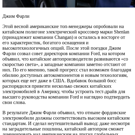
Джим Фарли
Этой весной американские топ-менеджеры опробовали на
китайском полигоне электрический кроссовер марки Shenlan
(принадлежит компании Changan) и остались в восторге от
его характеристик, богатого оснащения и
высокотехнологичных опций. После этой поездки Джим
Фарли созвал совет директоров компании Ford, на котором
объявил, что китайские автопроизводители развиваются «со
скоростью света», а западные компании заметно отстают от
них. По его мнению, такой прогресс стал возможен благодаря
обилию доступных автокомпонентов и новым технологиям,
которых еще нет даже в США. Вдобавок большой босс
распорядился привезти несколько свежих китайских
электромобилей в Америку, чтобы устроить тест-драйв для
высшего руководства компании Ford и наглядно подтвердить
свои слова.
В результате Джим Фарли объявил, что отныне фордовские
электромобили должны соответствовать высоким китайским
стандартам. И сделал неутешительный вывод: даже несмотря
на заградительные пошлины, китайский автопром сможет
доминировать над американским на других глобальных