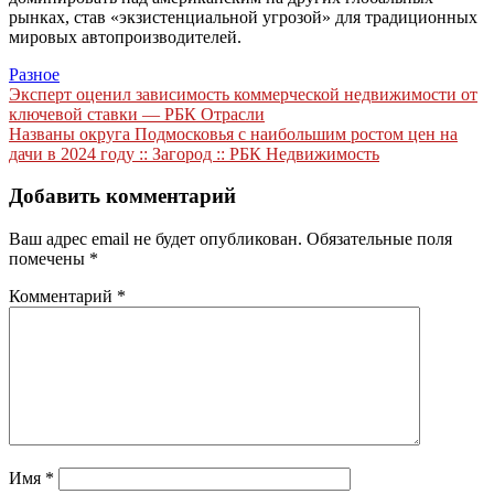
рынках, став «экзистенциальной угрозой» для традиционных
мировых автопроизводителей.
Разное
Навигация
Эксперт оценил зависимость коммерческой недвижимости от
ключевой ставки — РБК Отрасли
по
Названы округа Подмосковья с наибольшим ростом цен на
записям
дачи в 2024 году :: Загород :: РБК Недвижимость
Добавить комментарий
Ваш адрес email не будет опубликован.
Обязательные поля
помечены
*
Комментарий
*
Имя
*