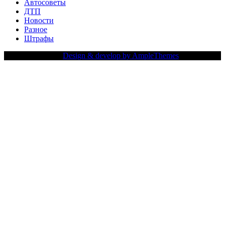
Автосоветы
ДТП
Новости
Разное
Штрафы
Copy Right Text |
Design & develop by AmpleThemes