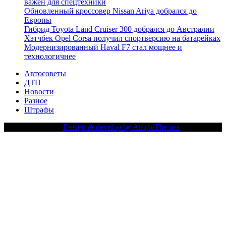
важен для спецтехники
Обновленный кроссовер Nissan Ariya добрался до
Европы
Гибрид Toyota Land Cruiser 300 добрался до Австралии
Хэтчбек Opel Corsa получил спортверсию на батарейках
Модернизированный Haval F7 стал мощнее и
технологичнее
Автосоветы
ДТП
Новости
Разное
Штрафы
Copy Right Text |
Design & develop by AmpleThemes