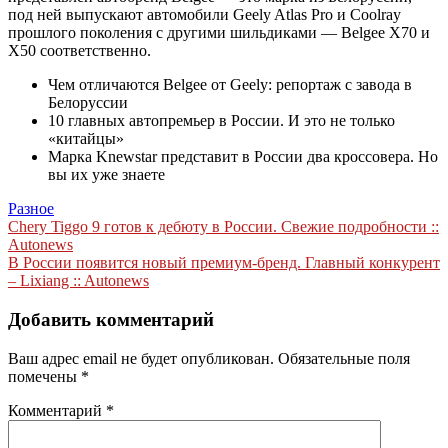
под ней выпускают автомобили Geely Atlas Pro и Coolray
прошлого поколения с другими шильдиками — Belgee X70 и
X50 соответственно.
Чем отличаются Belgee от Geely: репортаж с завода в
Белоруссии
10 главных автопремьер в России. И это не только
«китайцы»
Марка Knewstar представит в России два кроссовера. Но
вы их уже знаете
Разное
Навигация
Chery Tiggo 9 готов к дебюту в России. Свежие подробности ::
Autonews
по
В России появится новый премиум-бренд. Главный конкурент
записям
– Lixiang :: Autonews
Добавить комментарий
Ваш адрес email не будет опубликован.
Обязательные поля
помечены
*
Комментарий
*