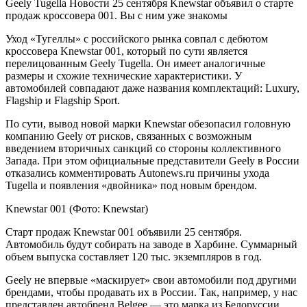
Geely Tugella
Новости
25 сентября
Knewstar объявил о старте
продаж кроссовера 001. Вы с ним уже знакомы
Уход «Тугеллы» с российского рынка совпал с дебютом
кроссовера Knewstar 001, который по сути является
перелицованным Geely Tugella. Он имеет аналогичные
размеры и схожие технические характеристики. У
автомобилей совпадают даже названия комплектаций: Luxury,
Flagship и Flagship Sport.
По сути, вывод новой марки Knewstar обезопасил головную
компанию Geely от рисков, связанных с возможным
введением вторичных санкций со стороны коллективного
Запада. При этом официальные представители Geely в России
отказались комментировать Autonews.ru причины ухода
Tugella и появления «двойника» под новым брендом.
Knewstar 001
(Фото: Knewstar)
Старт продаж Knewstar 001 объявили 25 сентября.
Автомобиль будут собирать на заводе в Харбине. Суммарный
объем выпуска составляет 120 тыс. экземпляров в год.
Geely не впервые «маскирует» свои автомобили под другими
брендами, чтобы продавать их в России. Так, например, у нас
представлен автобренд Belgee — это марка из Белоруссии,