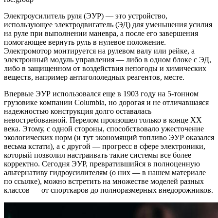
Электроусилитель руля (ЭУР) — это устройство,
использующее электродвигатель (ЭД) для уменьшения усилия
на руле при выполнении маневра, а после его завершения
помогающее вернуть руль в нулевое положение.
Электромотор монтируется на рулевом валу или рейке, а
электронный модуль управления — либо в одном блоке с ЭД,
либо в защищенном от воздействия непогоды и химических
веществ, например антигололедных реагентов, месте.
Впервые ЭУР использовался еще в 1903 году на 5-тонном
грузовике компании Columbia, но дорогая и не отличавшаяся
надежностью конструкция долго оставалась
невостребованной. Перелом произошел только в конце XX
века. Этому, с одной стороны, способствовало ужесточение
экологических норм (и тут экономящий топливо ЭУР оказался
весьма кстати), а с другой — прогресс в сфере электроники,
который позволил настраивать такие системы все более
корректно. Сегодня ЭУР, превратившийся в полноценную
альтернативу гидроусилителям (о них — в нашем материале
по ссылке), можно встретить на множестве моделей разных
классов — от спорткаров до полноразмерных внедорожников.