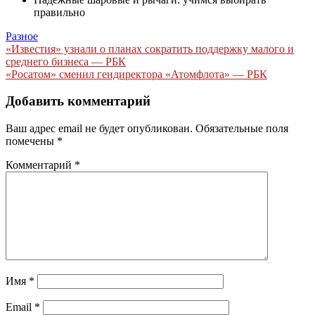
правильно
Разное
Навигация
«Известия» узнали о планах сократить поддержку малого и
среднего бизнеса — РБК
по
«Росатом» сменил гендиректора «Атомфлота» — РБК
записям
Добавить комментарий
Ваш адрес email не будет опубликован.
Обязательные поля
помечены
*
Комментарий
*
Имя
*
Email
*