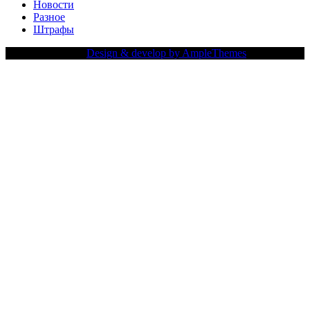
Новости
Разное
Штрафы
Copy Right Text |
Design & develop by AmpleThemes