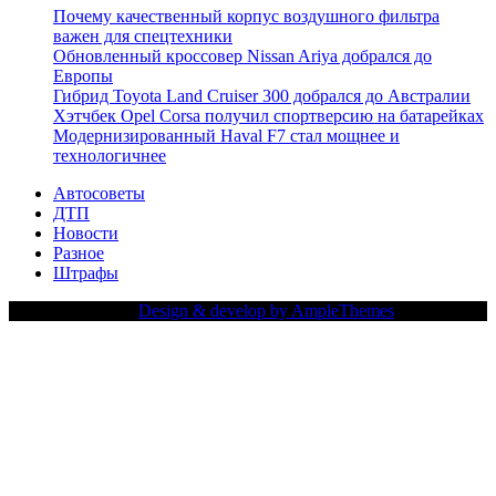
Почему качественный корпус воздушного фильтра
важен для спецтехники
Обновленный кроссовер Nissan Ariya добрался до
Европы
Гибрид Toyota Land Cruiser 300 добрался до Австралии
Хэтчбек Opel Corsa получил спортверсию на батарейках
Модернизированный Haval F7 стал мощнее и
технологичнее
Автосоветы
ДТП
Новости
Разное
Штрафы
Copy Right Text |
Design & develop by AmpleThemes