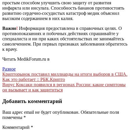
простым способом улучшить свою защиту от развития
инфаркта или инсульта. Способность бананов противостоять
развитию сердечно-сосудистых катастроф медик объяснил
высоким содержанием в них калия.
Важно
!
Информация предоставлена в справочных целях. О
противопоказаниях и побочных действиях спрашивайте у
специалиста и ни при каких обстоятельствах не занимайтесь
самолечением. При первых признаках заболевания обратитесь
к врачу.
Читать MedikForum.ru в
Разное
Навигация
Крипторынок поставил миллиарды на итоги выборов в США.
Как это работает :: РБК.Крипто
по
Вирус Коксаки появился в регионах России: какие симптомы
записям
он вызывает и как защититься
Добавить комментарий
Ваш адрес email не будет опубликован.
Обязательные поля
помечены
*
Комментарий
*