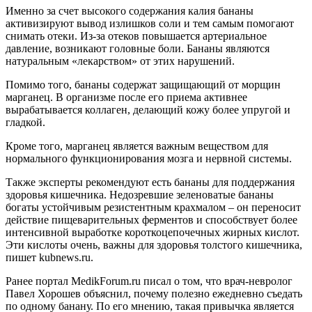
Именно за счет высокого содержания калия бананы
активизируют вывод излишков соли и тем самым помогают
снимать отеки. Из-за отеков повышается артериальное
давление, возникают головные боли. Бананы являются
натуральным «лекарством» от этих нарушений.
Помимо того, бананы содержат защищающий от морщин
марганец. В организме после его приема активнее
вырабатывается коллаген, делающий кожу более упругой и
гладкой.
Кроме того, марганец является важным веществом для
нормального функционирования мозга и нервной системы.
Также эксперты рекомендуют есть бананы для поддержания
здоровья кишечника. Недозревшие зеленоватые бананы
богаты устойчивым резистентным крахмалом – он переносит
действие пищеварительных ферментов и способствует более
интенсивной выработке короткоцепочечных жирных кислот.
Эти кислоты очень, важны для здоровья толстого кишечника,
пишет kubnews.ru.
Ранее портал MedikForum.ru писал о том, что врач-невролог
Павел Хорошев объяснил, почему полезно ежедневно съедать
по одному банану. По его мнению, такая привычка является