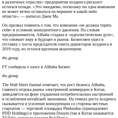
в различных отраслях» предприятия холдинга рискуют
остаться позади. «Это ожидаемо, поскольку ни одна компания
не может вечно оставаться на вершине в какой-либо
области», — написал Джек Ма.
Он призвал помнить о том, что компания «не должна терять
себя» в условиях конкурентного давления. По словам
предпринимателя, Alibaba создана в «идеалистическом духе»,
что означает веру в будущее и рынок. Бизнесмен ушел в
отставку с поста председателя совета директоров холдинга в
2019 году, но остался крупным акционером.
rbc.group
FT сообщила о хаосе в Alibaba
Бизнес
rbc.group
The Wall Street Journal отмечает, что рост бизнеса Alibaba,
главного игрока рынка электронной коммерции в Китае,
замедляется на фоне ухудшения потребительских настроений
и ослабления китайской экономики. На темпах роста холдинга
сказывается и усиление конкуренции со стороны местных
стартапов — торговой площадки Pinduoduo (принадлежит
PDD Holdings) и приложения Douyin (так в Китае называется
TikTok), которым владеет ByteDance.