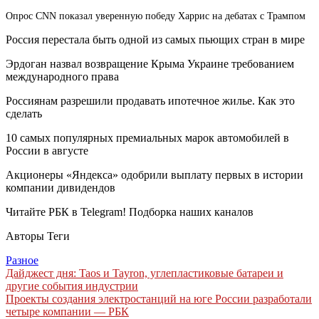
Опрос CNN показал уверенную победу Харрис на дебатах с Трампом
Россия перестала быть одной из самых пьющих стран в мире
Эрдоган назвал возвращение Крыма Украине требованием
международного права
Россиянам разрешили продавать ипотечное жилье. Как это
сделать
10 самых популярных премиальных марок автомобилей в
России в августе
Акционеры «Яндекса» одобрили выплату первых в истории
компании дивидендов
Читайте РБК в Telegram! Подборка наших каналов
Авторы Теги
Разное
Навигация
Дайджест дня: Taos и Tayron, углепластиковые батареи и
другие события индустрии
по
Проекты создания электростанций на юге России разработали
записям
четыре компании — РБК