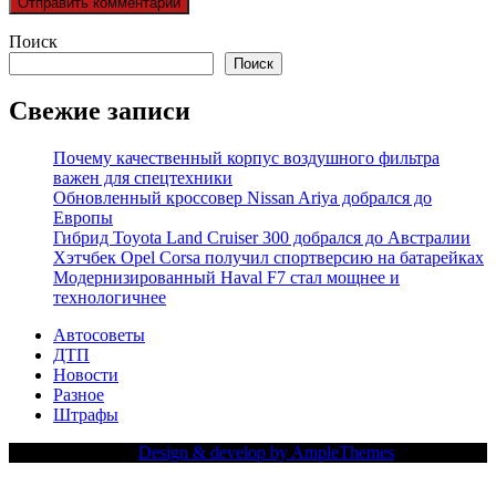
Поиск
Поиск
Свежие записи
Почему качественный корпус воздушного фильтра
важен для спецтехники
Обновленный кроссовер Nissan Ariya добрался до
Европы
Гибрид Toyota Land Cruiser 300 добрался до Австралии
Хэтчбек Opel Corsa получил спортверсию на батарейках
Модернизированный Haval F7 стал мощнее и
технологичнее
Автосоветы
ДТП
Новости
Разное
Штрафы
Copy Right Text |
Design & develop by AmpleThemes