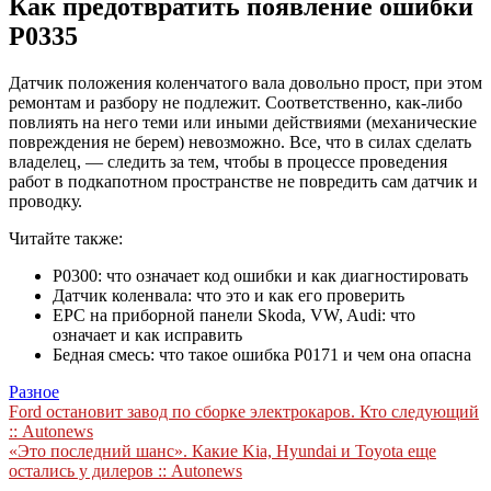
Как предотвратить появление ошибки
P0335
Датчик положения коленчатого вала довольно прост, при этом
ремонтам и разбору не подлежит. Соответственно, как-либо
повлиять на него теми или иными действиями (механические
повреждения не берем) невозможно. Все, что в силах сделать
владелец, — следить за тем, чтобы в процессе проведения
работ в подкапотном пространстве не повредить сам датчик и
проводку.
Читайте также:
P0300: что означает код ошибки и как диагностировать
Датчик коленвала: что это и как его проверить
EPC на приборной панели Skoda, VW, Audi: что
означает и как исправить
Бедная смесь: что такое ошибка Р0171 и чем она опасна
Разное
Навигация
Ford остановит завод по сборке электрокаров. Кто следующий
:: Autonews
по
«Это последний шанс». Какие Kia, Hyundai и Toyota еще
записям
остались у дилеров :: Autonews