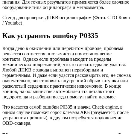
питания. Для точных результатов применяется более сложное
оборудование типа осциллографа и мегаомметра.
Стенд для проверки ДПКВ осциллографом
(Фото: СТО Ковш
/ Youtube)
Как устранить ошибку P0335
Когда дело в окислении или перебитом проводе, проблема
решается соответственно: зачистка и восстановление
контакта. Однако если проблема выходит за пределы
механических повреждений, что-то сделать едва ли удастся.
Любой ДПКВ с завода выполнен неразборным и
герметичным. И даже если удастся расковырять его, не сломав
окончательно, восстановить внутренний обрыв катушки или
расколотый сердечник практически невозможно. В конце
концов, на большинстве автомобилей эта деталь стоит
недорого, да и разборки всегда помогут найти искомое.
Что касается самой ошибки P0335 и значка Check engine, в
одном случае поможет сброс клеммы АКБ (разумеется, после
устранения причины), в другом потребуется подключение
OBD-сканера.