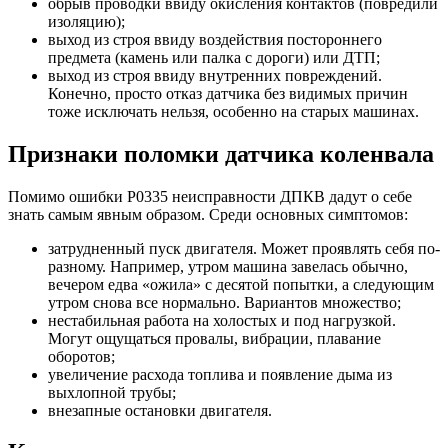
обрыв проводки ввиду окисления контактов (повредили
изоляцию);
выход из строя ввиду воздействия постороннего
предмета (камень или палка с дороги) или ДТП;
выход из строя ввиду внутренних повреждений.
Конечно, просто отказ датчика без видимых причин
тоже исключать нельзя, особенно на старых машинах.
Признаки поломки датчика коленвала
Помимо ошибки P0335 неисправности ДПКВ дадут о себе
знать самым явным образом. Среди основных симптомов:
затрудненный пуск двигателя. Может проявлять себя по-
разному. Например, утром машина завелась обычно,
вечером едва «ожила» с десятой попытки, а следующим
утром снова все нормально. Вариантов множество;
нестабильная работа на холостых и под нагрузкой.
Могут ощущаться провалы, вибрации, плавание
оборотов;
увеличение расхода топлива и появление дыма из
выхлопной трубы;
внезапные остановки двигателя.