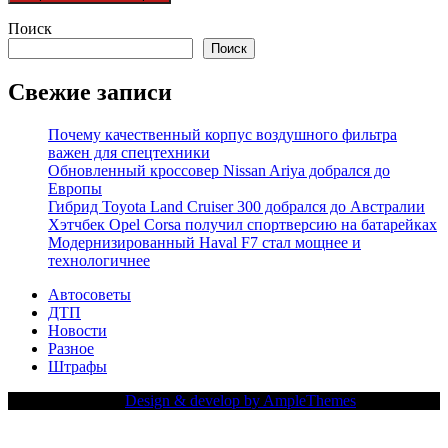
Поиск
Поиск
Свежие записи
Почему качественный корпус воздушного фильтра
важен для спецтехники
Обновленный кроссовер Nissan Ariya добрался до
Европы
Гибрид Toyota Land Cruiser 300 добрался до Австралии
Хэтчбек Opel Corsa получил спортверсию на батарейках
Модернизированный Haval F7 стал мощнее и
технологичнее
Автосоветы
ДТП
Новости
Разное
Штрафы
Copy Right Text |
Design & develop by AmpleThemes