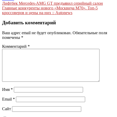
Навигация
Лифтбек Mercedes-AMG GT предъявил серийный салон
Главные конкуренты нового «Москвича М70». Топ-5
по
кроссоверов и цены на них :: Autonews
записям
Добавить комментарий
Ваш адрес email не будет опубликован.
Обязательные поля
помечены
*
Комментарий
*
Имя
*
Email
*
Сайт