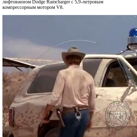
лифтованном Dodge Ramcharger c 5,9-литровым
компрессорным мотором V8.