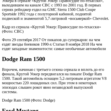
Уокера в сериале «Крутой Уокер: Правосудие по-техасски»,
выходившем на канале CBC с 1993 по 2001 год. В первых
сериях рейнджер ездил на GMC Sierra 1500 Club Coupe
Sportside 1992 года с полуторной кабиной, поднятой
подвеской и знаменитой 5,7-литровой «восьмеркой» Chevrolet.
Кадр из сериала «Крутой Уокер: Правосудие по-техасски»
(Фото: CBC)
Фото
29 сентября 2017
От пикапов до суперкаров: на чем
ездят звезды боевиков 1990-х
Статьи
8 ноября 2018
На чем
ездят западные знаменитости: самые необычные автомобили
Dodge Ram 1500
Впрочем, начиная с третьего сезона сериала и вплоть до его
финала, Крутой Уокер передвигался на пикапе Dodge Ram
1500. Такой автомобиль оснащен 5,2-литровым агрегатом V8
мощностью 220 лошадиных сил. При этом в некоторых
эпизодах слышен рокот явно незаводской выпускной
системы.
Dodge Ram 1500
(Фото: Dodge)
Ford Mustang