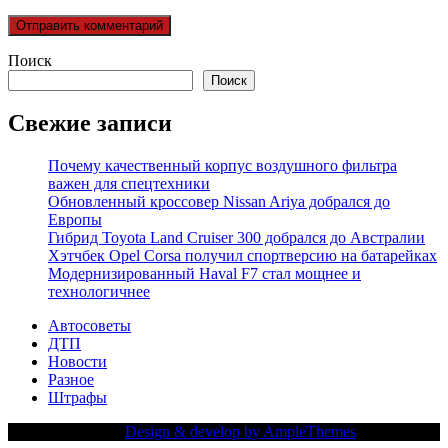
Поиск
Поиск
Свежие записи
Почему качественный корпус воздушного фильтра
важен для спецтехники
Обновленный кроссовер Nissan Ariya добрался до
Европы
Гибрид Toyota Land Cruiser 300 добрался до Австралии
Хэтчбек Opel Corsa получил спортверсию на батарейках
Модернизированный Haval F7 стал мощнее и
технологичнее
Автосоветы
ДТП
Новости
Разное
Штрафы
Copy Right Text |
Design & develop by AmpleThemes