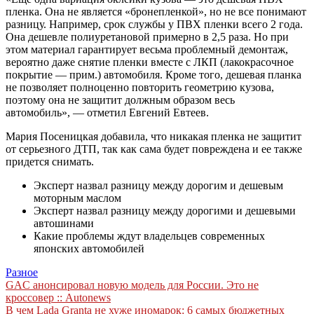
пленка. Она не является «бронепленкой», но не все понимают
разницу. Например, срок службы у ПВХ пленки всего 2 года.
Она дешевле полиуретановой примерно в 2,5 раза. Но при
этом материал гарантирует весьма проблемный демонтаж,
вероятно даже снятие пленки вместе с ЛКП (лакокрасочное
покрытие — прим.) автомобиля. Кроме того, дешевая планка
не позволяет полноценно повторить геометрию кузова,
поэтому она не защитит должным образом весь
автомобиль», — отметил Евгений Евтеев.
Мария Посеницкая добавила, что никакая пленка не защитит
от серьезного ДТП, так как сама будет повреждена и ее также
придется снимать.
Эксперт назвал разницу между дорогим и дешевым
моторным маслом
Эксперт назвал разницу между дорогими и дешевыми
автошинами
Какие проблемы ждут владельцев современных
японских автомобилей
Разное
Навигация
GAC анонсировал новую модель для России. Это не
кроссовер :: Autonews
по
В чем Lada Granta не хуже иномарок: 6 самых бюджетных