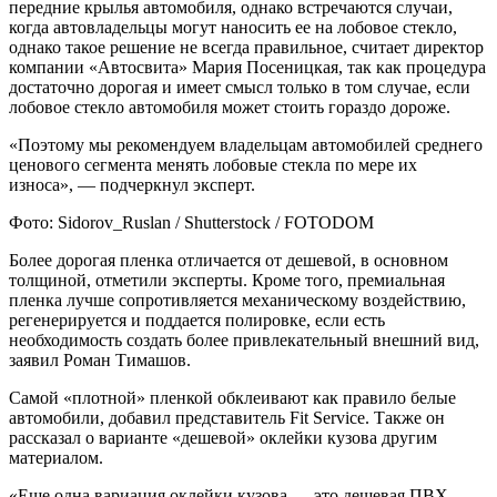
передние крылья автомобиля, однако встречаются случаи,
когда автовладельцы могут наносить ее на лобовое стекло,
однако такое решение не всегда правильное, считает директор
компании «Автосвита» Мария Посеницкая, так как процедура
достаточно дорогая и имеет смысл только в том случае, если
лобовое стекло автомобиля может стоить гораздо дороже.
«Поэтому мы рекомендуем владельцам автомобилей среднего
ценового сегмента менять лобовые стекла по мере их
износа», — подчеркнул эксперт.
Фото: Sidorov_Ruslan / Shutterstock / FOTODOM
Более дорогая пленка отличается от дешевой, в основном
толщиной, отметили эксперты. Кроме того, премиальная
пленка лучше сопротивляется механическому воздействию,
регенерируется и поддается полировке, если есть
необходимость создать более привлекательный внешний вид,
заявил Роман Тимашов.
Самой «плотной» пленкой обклеивают как правило белые
автомобили, добавил представитель Fit Service. Также он
рассказал о варианте «дешевой» оклейки кузова другим
материалом.
«Еще одна вариация оклейки кузова — это дешевая ПВХ