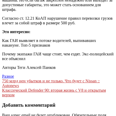
машины. Но если багаж закреплен ненадежно или выходит за
допустимые габариты, это может стать основанием для
штрафа.
Согласно ст. 12.21 КоАП нарушение правил перевозки грузов
влечет за собой штраф в размере 500 руб.
Это интересно:
Как ГАИ выявляет в потоке водителей, выпивавших
накануне. Топ-5 признаков
Почему экипажи ГАИ чаще стоят, чем ездят. Экс-полицейский
все объяснил
Авторы Теги
Алексей Панков
Разное
Навигация
750 млрд иен убытков и не только. Что будет с Nissan ::
Autonews
по
Классический Defender 90: вторая жизнь с V8 и открытым
записям
верхом
Добавить комментарий
Ваш адрес email не будет опубликован.
Обязательные поля