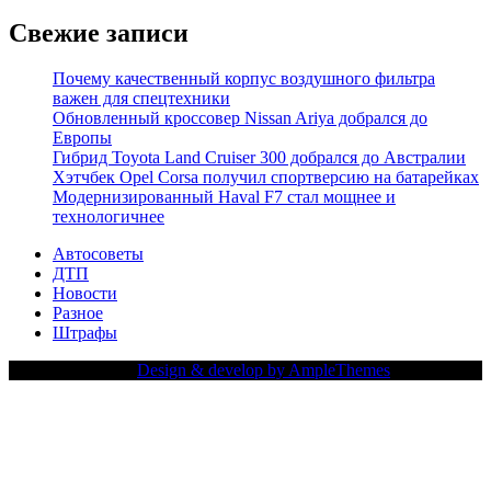
Свежие записи
Почему качественный корпус воздушного фильтра
важен для спецтехники
Обновленный кроссовер Nissan Ariya добрался до
Европы
Гибрид Toyota Land Cruiser 300 добрался до Австралии
Хэтчбек Opel Corsa получил спортверсию на батарейках
Модернизированный Haval F7 стал мощнее и
технологичнее
Автосоветы
ДТП
Новости
Разное
Штрафы
Copy Right Text |
Design & develop by AmpleThemes