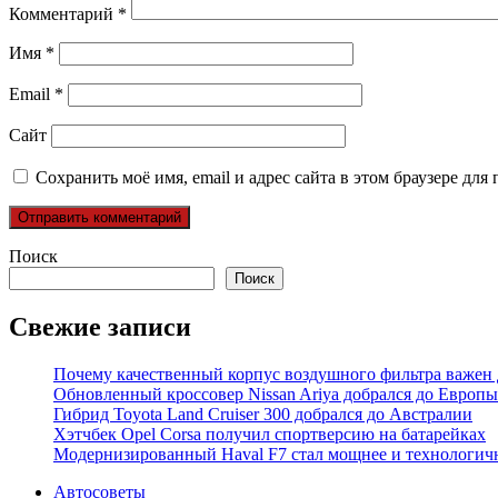
Комментарий
*
Имя
*
Email
*
Сайт
Сохранить моё имя, email и адрес сайта в этом браузере д
Поиск
Поиск
Свежие записи
Почему качественный корпус воздушного фильтра важен 
Обновленный кроссовер Nissan Ariya добрался до Европы
Гибрид Toyota Land Cruiser 300 добрался до Австралии
Хэтчбек Opel Corsa получил спортверсию на батарейках
Модернизированный Haval F7 стал мощнее и технологич
Автосоветы