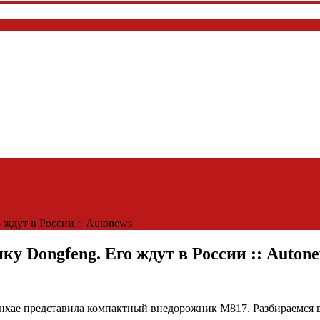
ждут в России :: Autonews
у Dongfeng. Его ждут в России :: Auton
нхае представила компактный внедорожник M817. Разбираемся в