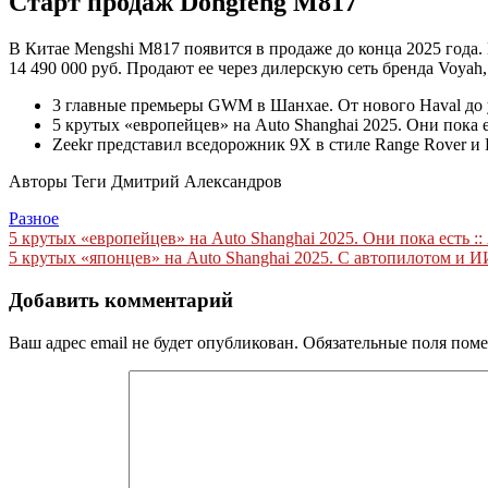
Старт продаж Dongfeng M817
В Китае Mengshi M817 появится в продаже до конца 2025 года.
14 490 000 руб. Продают ее через дилерскую сеть бренда Voya
3 главные премьеры GWM в Шанхае. От нового Haval до 
5 крутых «европейцев» на Auto Shanghai 2025. Они пока 
Zeekr представил вседорожник 9X в стиле Range Rover и 
Авторы Теги
Дмитрий Александров
Разное
Навигация
5 крутых «европейцев» на Auto Shanghai 2025. Они пока есть ::
5 крутых «японцев» на Auto Shanghai 2025. С автопилотом и ИИ
по
записям
Добавить комментарий
Ваш адрес email не будет опубликован.
Обязательные поля пом