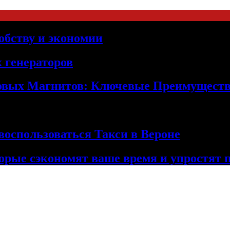
обству и экономии
 генераторов
овых Магнитов: Ключевые Преимущест
оспользоваться Такси в Вероне
орые сэкономят ваше время и упростят 