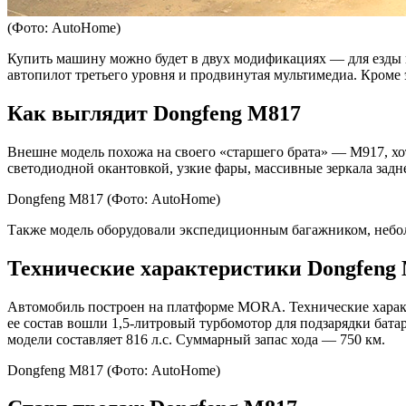
(Фото: AutoHome)
Купить машину можно будет в двух модификациях — для езды 
автопилот третьего уровня и продвинутая мультимедиа. Кроме 
Как выглядит Dongfeng M817
Внешне модель похожа на своего «старшего брата» — M917, х
светодиодной окантовкой, узкие фары, массивные зеркала задн
Dongfeng M817
(Фото: AutoHome)
Также модель оборудовали экспедиционным багажником, небол
Технические характеристики Dongfeng
Автомобиль построен на платформе MORA. Технические харак
ее состав вошли 1,5-литровый турбомотор для подзарядки бат
модели составляет 816 л.с. Суммарный запас хода — 750 км.
Dongfeng M817
(Фото: AutoHome)