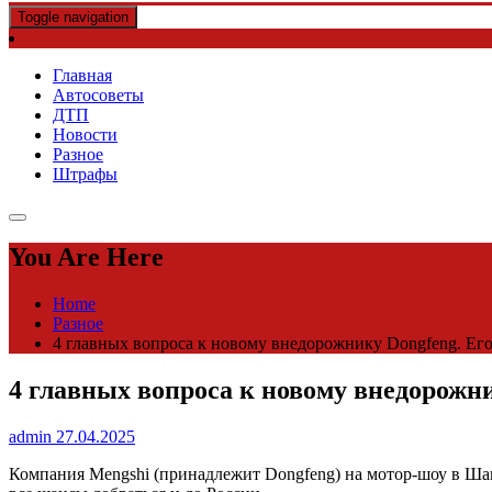
Toggle navigation
Главная
Автосоветы
ДТП
Новости
Разное
Штрафы
You Are Here
Home
Разное
4 главных вопроса к новому внедорожнику Dongfeng. Его 
4 главных вопроса к новому внедорожник
admin
27.04.2025
Компания Mengshi (принадлежит Dongfeng) на мотор-шоу в Ша